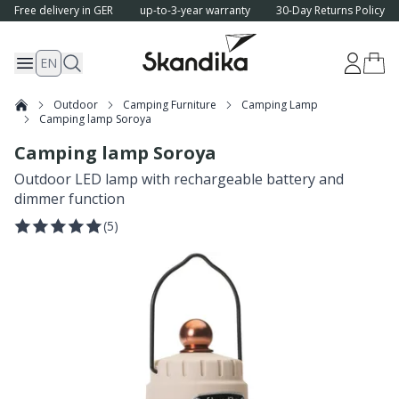
Free delivery in GER
up-to-3-year warranty
30-Day Returns Policy
EN
Outdoor
Camping Furniture
Camping Lamp
Camping lamp Soroya
Camping lamp Soroya
Outdoor LED lamp with rechargeable battery and
dimmer function
(
5
)