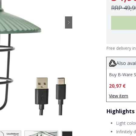
RRP
49,9
Free delivery i
Also avai
Buy B-Ware S
20,97 €
View item
Highlights
Light col
Infinitely