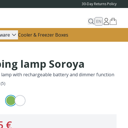
30-Day Returns Policy
EN
ware
Cooler & Freezer Boxes
ing lamp Soroya
lamp with rechargeable battery and dimmer function
(
5
)
5 €