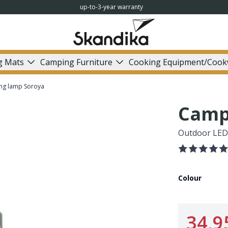
up-to-3-year warranty
g Mats
Camping Furniture
Cooking Equipment/Cook
ng lamp Soroya
Camp
Outdoor LED 
Colour
34,9