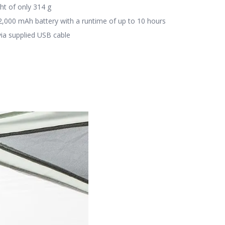
ht of only 314 g
2,000 mAh battery with a runtime of up to 10 hours
via supplied USB cable