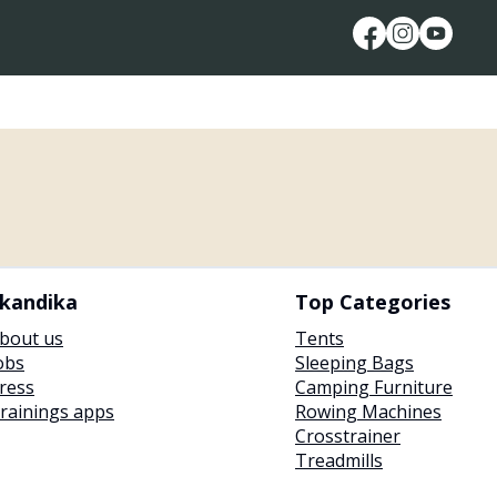
kandika
Top Categories
bout us
Tents
obs
Sleeping Bags
ress
Camping Furniture
rainings apps
Rowing Machines
Crosstrainer
Treadmills