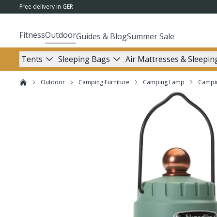
Free delivery in GER
Fitness
Outdoor
Guides & Blog
Summer Sale
Tents
Sleeping Bags
Air Mattresses & Sleepin
Outdoor
Camping Furniture
Camping Lamp
Campi