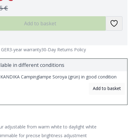
5 €
Add to basket
n GER
3-year warranty
30-Day Returns Policy
lable in different conditions
KANDIKA Campinglampe Soroya (grün) in good condition
Add to basket
our adjustable from warm white to daylight white
 dimmable for precise brightness adjustment