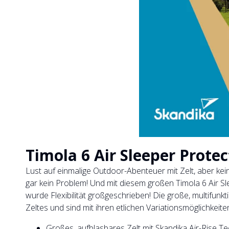
Timola 6 Air Sleeper Protec
Lust auf einmalige Outdoor-Abenteuer mit Zelt, aber kei
gar kein Problem! Und mit diesem großen Timola 6 Air 
wurde Flexibilität großgeschrieben! Die große, multifunk
Zeltes und sind mit ihren etlichen Variationsmöglichkeiten
Großes, aufblasbares Zelt mit Skandika Air-Rise 