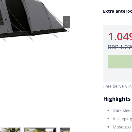
Extra anter
1.04
RRP
1.27
Free delivery i
Highlights
Dark slee
A sleeping
Mosquito 