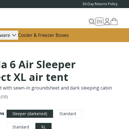
30-Day Returns Policy
EN
ware
Cooler & Freezer Boxes
a 6 Air Sleeper
ct XL air tent
t with sewn-in groundsheet and dark sleeping cabin
(
10
)
ins
Sleeper (darkened)
Standard
Standard
XL