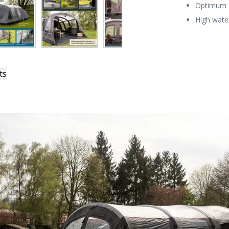
Optimum a
High wate
ts