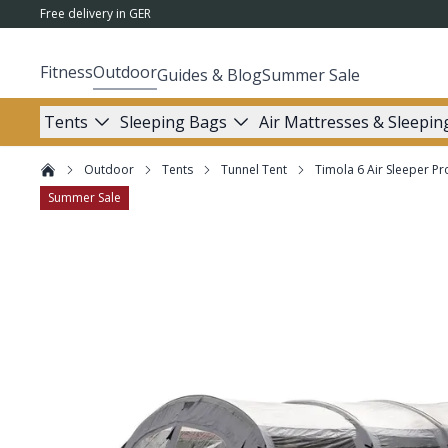
Free delivery in GER
Fitness
Outdoor
Guides & Blog
Summer Sale
Tents
Sleeping Bags
Air Mattresses & Sleepin
Outdoor
Tents
Tunnel Tent
Timola 6 Air Sleeper Pro
Summer Sale