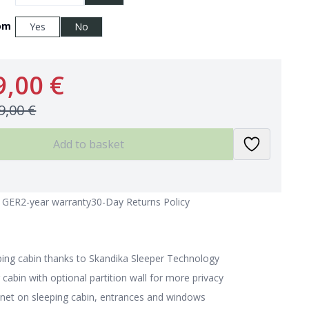
oom
Yes
No
9,00 €
9,00 €
Add to basket
n GER
2-year warranty
30-Day Returns Policy
ping cabin thanks to Skandika Sleeper Technology
 cabin with optional partition wall for more privacy
net on sleeping cabin, entrances and windows