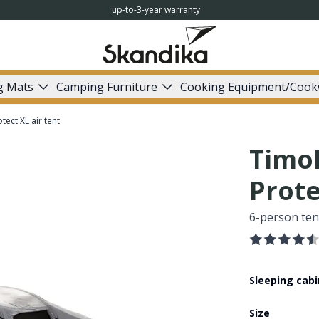
up-to-3-year warranty
g Mats
Camping Furniture
Cooking Equipment/Cook
tect XL air tent
Timol
Prote
6-person ten
Sleeping cab
Size