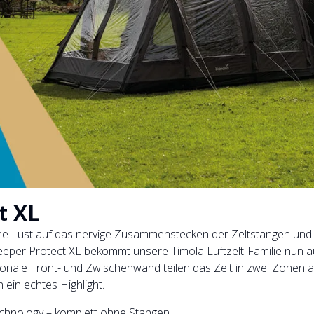
t XL
ne Lust auf das nervige Zusammenstecken der Zeltstangen und la
Sleeper Protect XL bekommt unsere Timola Luftzelt-Familie nu
tionale Front- und Zwischenwand teilen das Zelt in zwei Zonen a
 ein echtes Highlight.
Technology – komplett ohne Stangen