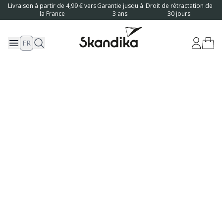
Livraison à partir de 4,99 € vers
Garantie jusqu'à
Droit de rétractation de
la France
3 ans
30 jours
FR