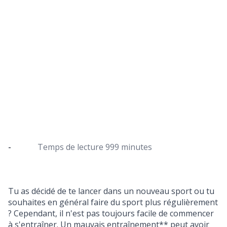
6 erreurs typiques en sport et comment
les éviter
Voici comment éviter de s'entraîner de manière
incorrecte et commencer à s'entraîner
régulièrement avec succès
-
Temps de lecture
999 minutes
Tu as décidé de te lancer dans un nouveau sport ou tu
souhaites en général faire du sport plus régulièrement
? Cependant, il n'est pas toujours facile de commencer
à s'entraîner. Un mauvais entraînement** peut avoir