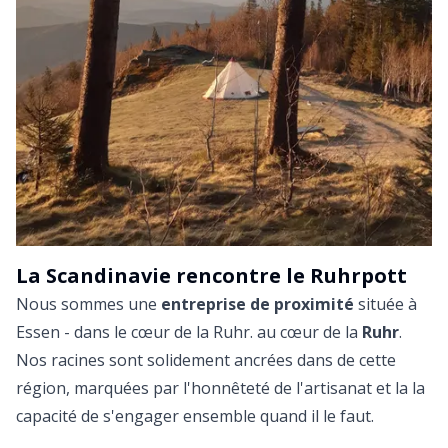
La Scandinavie rencontre le Ruhrpott
Nous sommes une
entreprise de proximité
située à
Essen - dans le cœur de la Ruhr. au cœur de la
Ruhr
.
Nos racines sont solidement ancrées dans de cette
région, marquées par l'honnêteté de l'artisanat et la la
capacité de s'engager ensemble quand il le faut.