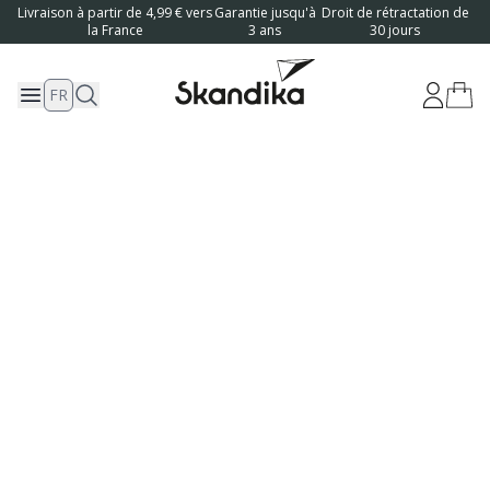
Livraison à partir de 4,99 € vers
Garantie jusqu'à
Droit de rétractation de
la France
3 ans
30 jours
FR