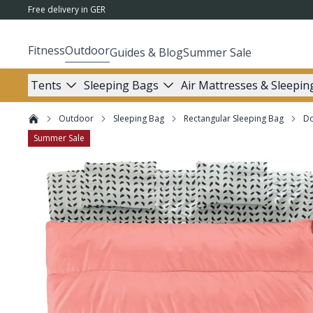
Free delivery in GER
Fitness
Outdoor
Guides & Blog
Summer Sale
Tents
Sleeping Bags
Air Mattresses & Sleepin
Outdoor
Sleeping Bag
Rectangular Sleeping Bag
Do
Summer Sale