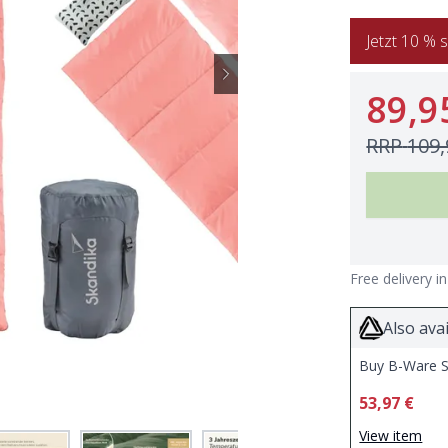
Jetzt 10 
89,9
RRP
109,
Free delivery i
Also avai
Buy B-Ware S
53,97 €
View item