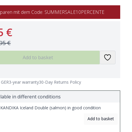
% sparen mit dem Code: SUMMERSALE10PERCENTE
5 €
95 €
Add to basket
n GER
3-year warranty
30-Day Returns Policy
lable in different conditions
KANDIKA Iceland Double (salmon) in good condition
Add to basket