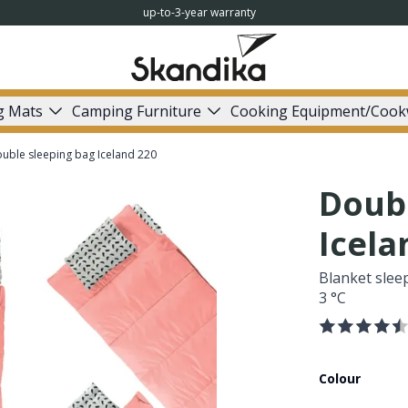
up-to-3-year warranty
g Mats
Camping Furniture
Cooking Equipment/Cook
uble sleeping bag Iceland 220
Doubl
Icela
Blanket slee
3 °C
Colour