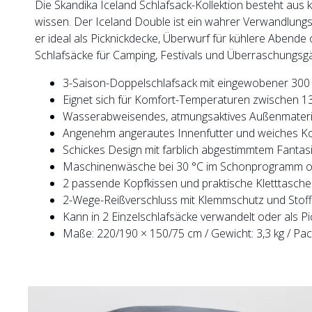
Die Skandika Iceland Schlafsack-Kollektion besteht aus 
wissen. Der Iceland Double ist ein wahrer Verwandlungs
er ideal als Picknickdecke, Überwurf für kühlere Abende 
Schlafsäcke für Camping, Festivals und Überraschungsg
3-Saison-Doppelschlafsack mit eingewobener 300 
Eignet sich für Komfort-Temperaturen zwischen 13
Wasserabweisendes, atmungsaktives Außenmateria
Angenehm angerautes Innenfutter und weiches Kop
Schickes Design mit farblich abgestimmtem Fantasi
Maschinenwäsche bei 30 °C im Schonprogramm oh
2 passende Kopfkissen und praktische Kletttasche
2-Wege-Reißverschluss mit Klemmschutz und Stoff
Kann in 2 Einzelschlafsäcke verwandelt oder als P
Maße: 220/190 × 150/75 cm / Gewicht: 3,3 kg / Pa