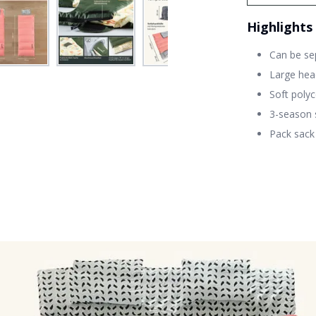
Highlights
Can be se
Large hea
Soft polyc
3-season s
Pack sack