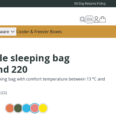
30-Day Returns Policy
EN
ware
Cooler & Freezer Boxes
e sleeping bag
nd 220
ping bag with comfort temperature between 13 °C and
(
22
)