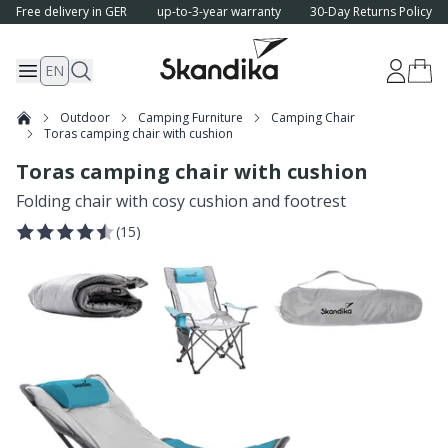
Free delivery in GER
up-to-3-year warranty
30-Day Returns Policy
EN
Outdoor
Camping Furniture
Camping Chair
Toras camping chair with cushion
Toras camping chair with cushion
Folding chair with cosy cushion and footrest
(
15
)