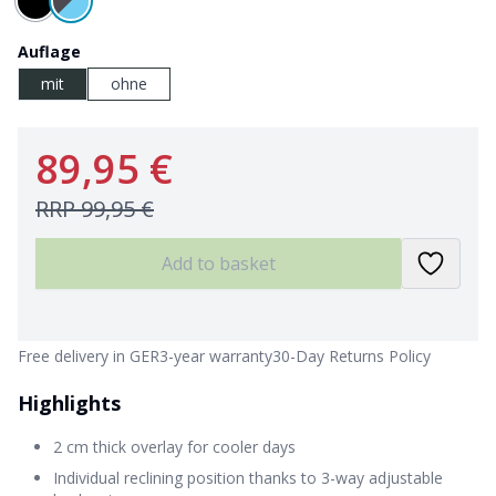
Auflage
mit
ohne
89,95 €
RRP
99,95 €
Add to basket
Free delivery in GER
3-year warranty
30-Day Returns Policy
Highlights
2 cm thick overlay for cooler days
Individual reclining position thanks to 3-way adjustable