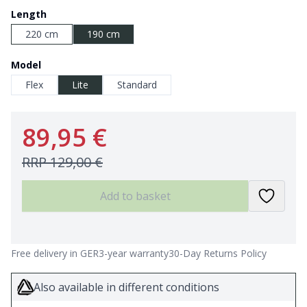
Length
220 cm
190 cm
Model
Flex
Lite
Standard
89,95 €
RRP
129,00 €
Add to basket
Free delivery in GER
3-year warranty
30-Day Returns Policy
Also available in different conditions