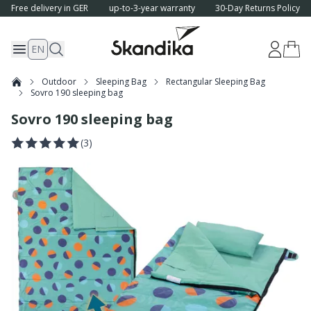
Free delivery in GER
up-to-3-year warranty
30-Day Returns Policy
EN
Outdoor
Sleeping Bag
Rectangular Sleeping Bag
Sovro 190 sleeping bag
Sovro 190 sleeping bag
(
3
)