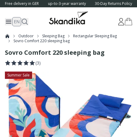
Free delivery in GER
up-to-3-year warranty
30-Day Returns Policy
EN
Outdoor
Sleeping Bag
Rectangular Sleeping Bag
Sovro Comfort 220 sleeping bag
Sovro Comfort 220 sleeping bag
(
3
)
Summer Sale