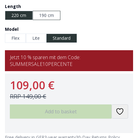
Length
220 cm
190 cm
Model
Flex
Lite
Standard
Jetzt 10 % sparen mit dem Code:
SUMMERSALE10PERCENTE
109,00 €
RRP
149,00 €
Add to basket
Free delivery in GER
3-year warranty
30-Day Returns Policy