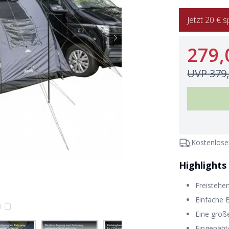
Jetzt 20 €
279,
UVP
379
Kostenlose
Highlights
Freistehen
Einfache 
Eine groß
Eingenäht