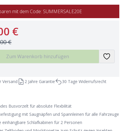
 sparen mit dem Code: SUMMERSALE20E
00 €
,00 €
Zum Warenkorb hinzufügen
r Versand
2 Jahre Garantie
30 Tage Widerrufsrecht
des Busvorzelt für absolute Flexbilität
Befestigung mit Saugnäpfen und Spannleinen für alle Fahrzeuge
e einhängbare Schlafkabinen für 2 Personen
er Zeltboden und Moskitonetze zum Schutz gegen Insekten