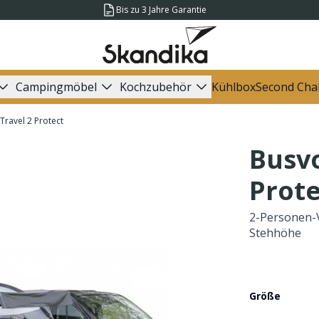
Bis zu 3 Jahre Garantie
Campingmöbel
Kochzubehör
Kühlbox
Second Cha
Travel 2 Protect
Busvo
Prote
2-Personen-V
Stehhöhe
Größe