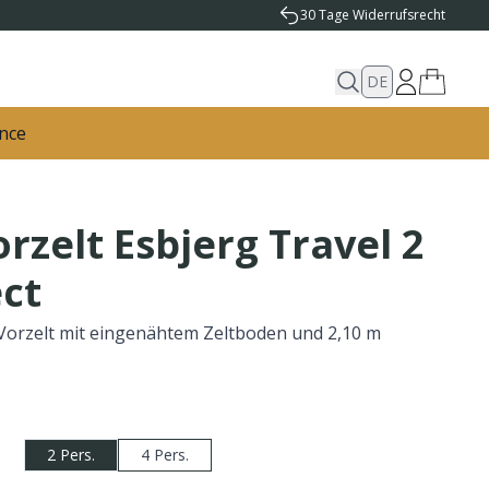
30 Tage Widerrufsrecht
DE
nce
rzelt Esbjerg Travel 2
ct
orzelt mit eingenähtem Zeltboden und 2,10 m
2 Pers.
4 Pers.