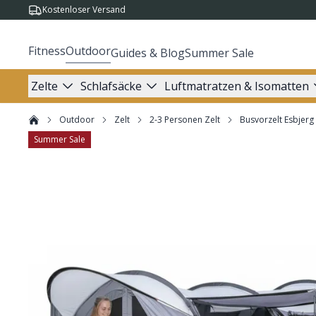
Kostenloser Versand
Fitness
Outdoor
Guides & Blog
Summer Sale
Zelte
Schlafsäcke
Luftmatratzen & Isomatten
Outdoor
Zelt
2-3 Personen Zelt
Busvorzelt Esbjerg 
Summer Sale