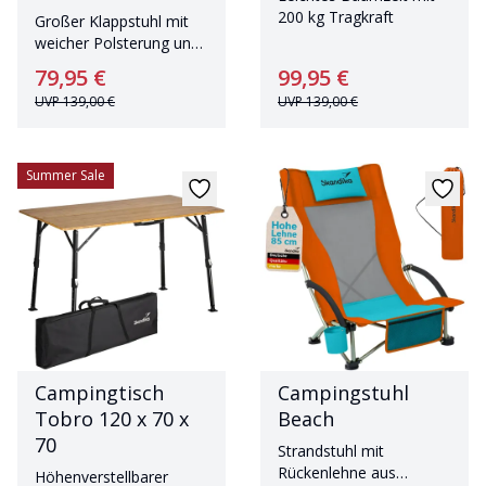
200 kg Tragkraft
Großer Klappstuhl mit
weicher Polsterung und
Tragetasche
79,95 €
99,95 €
UVP
139,00 €
UVP
139,00 €
Summer Sale
Campingtisch
Campingstuhl
Tobro 120 x 70 x
Beach
70
Strandstuhl mit
Rückenlehne aus
Höhenverstellbarer