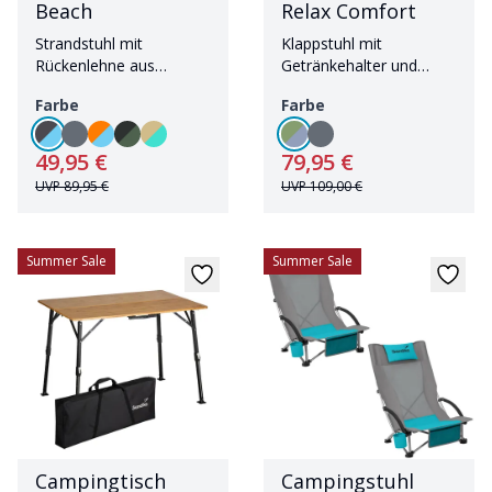
Beach
Relax Comfort
Strandstuhl mit
Klappstuhl mit
Rückenlehne aus
Getränkehalter und
atmungsaktivem Mesh
Kühlfach
Farbe
Farbe
49,95 €
79,95 €
UVP
89,95 €
UVP
109,00 €
Summer Sale
Summer Sale
Campingtisch
Campingstuhl