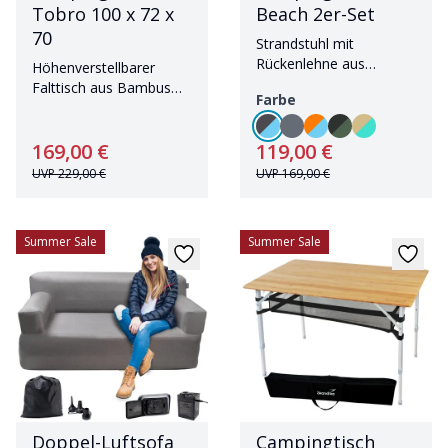
Tobro 100 x 72 x
Beach 2er-Set
70
Strandstuhl mit
Rückenlehne aus
Höhenverstellbarer
atmungsaktivem Mesh
Falttisch aus Bambus
Farbe
mit zweigeteilter Platte
169,00 €
119,00 €
UVP
229,00 €
UVP
169,00 €
Summer Sale
Summer Sale
Doppel-Luftsofa
Campingtisch