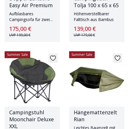
Easy Air Premium
Tolja 100 x 65 x 65
Aufblasbares
Höhenverstellbarer
Campingsofa für zwei
Falttisch aus Bambus
Personen
175,00 €
139,00 €
UVP
199,00 €
UVP
179,00 €
Summer Sale
Summer Sale
Campingstuhl
Hängemattenzelt
Moonchair Deluxe
Rian
XXL
Leichtes Baumzelt mit