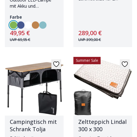
Personen
mit Akku und
Powerbank
Farbe
49,95 €
289,00 €
UVP
69,95 €
UVP
399,00 €
Summer Sale
Campingtisch mit
Zeltteppich Lindal
Schrank Tolja
300 x 300