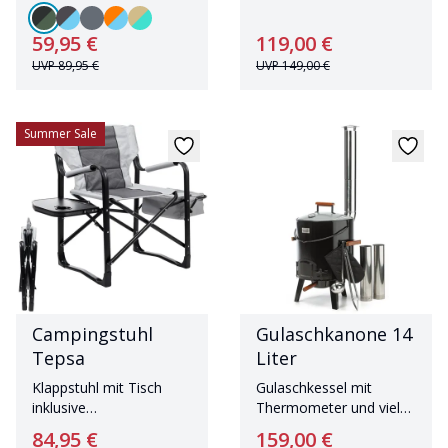
59,95 €
119,00 €
UVP
89,95 €
UVP
149,00 €
Summer Sale
Campingstuhl
Gulaschkanone 14
Tepsa
Liter
Klappstuhl mit Tisch
Gulaschkessel mit
inklusive
Thermometer und viel
Getränkehalterung und
Zubehör
84,95 €
159,00 €
Kühlfach