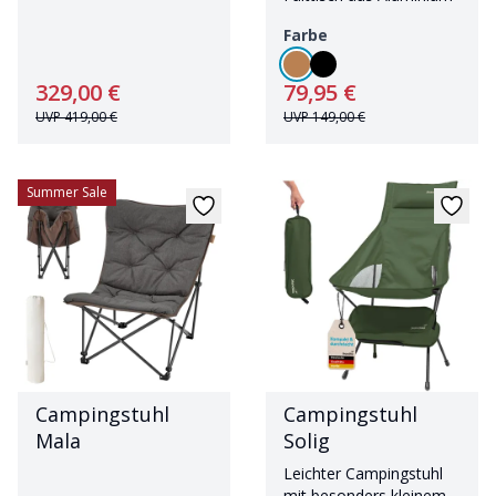
Personen
Farbe
329,00 €
79,95 €
UVP
419,00 €
UVP
149,00 €
Summer Sale
Campingstuhl
Campingstuhl
Mala
Solig
Leichter Campingstuhl
mit besonders kleinem