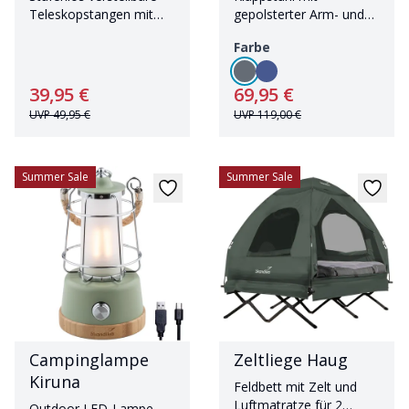
Teleskopstangen mit
gepolsterter Arm- und
Tragetasche
Rückenlehne und
Farbe
Tragetasche
39,95 €
69,95 €
UVP
49,95 €
UVP
119,00 €
Summer Sale
Summer Sale
Campinglampe
Zeltliege Haug
Kiruna
Feldbett mit Zelt und
Luftmatratze für 2
Outdoor LED-Lampe