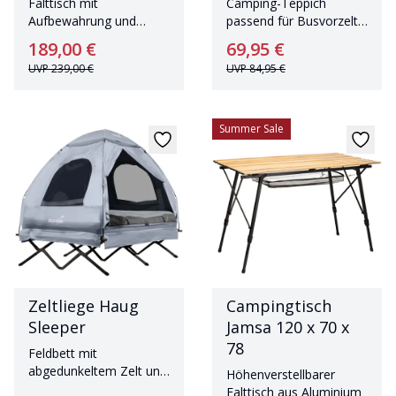
Falttisch mit
Camping-Teppich
Aufbewahrung und
passend für Busvorzelt
Tischplatte aus Bambus
Pitea Van und Autozelt
189,00 €
69,95 €
Pitea SUV
UVP
239,00 €
UVP
84,95 €
Summer Sale
Zeltliege Haug
Campingtisch
Sleeper
Jamsa 120 x 70 x
78
Feldbett mit
abgedunkeltem Zelt und
Höhenverstellbarer
Luftmatratze für 2
Falttisch aus Aluminium