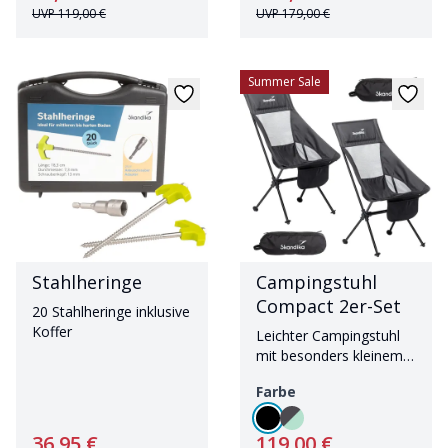
UVP
119,00 €
UVP
179,00 €
Summer Sale
Stahlheringe
Campingstuhl
Compact 2er-Set
20 Stahlheringe inklusive
Koffer
Leichter Campingstuhl
mit besonders kleinem
Packmaß
Farbe
36,95 €
119,00 €