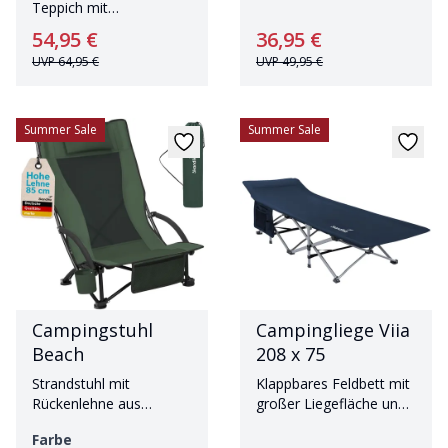
Teppich mit
wasserdichter
54,95 €
36,95 €
Unterseite
UVP
64,95 €
UVP
49,95 €
Summer Sale
Summer Sale
Campingstuhl
Campingliege Viia
Beach
208 x 75
Strandstuhl mit
Klappbares Feldbett mit
Rückenlehne aus
großer Liegefläche und
atmungsaktivem Mesh
Organizer-Tasche
Farbe