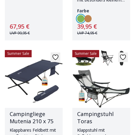
Packmaß
Farbe
67,95 €
39,95 €
UVP
99,95 €
UVP
74,95 €
Summer Sale
Summer Sale
Campingliege
Campingstuhl
Mutenia 210 x 75
Toras
Klappbares Feldbett mit
Klappstuhl mit