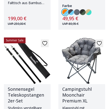
atmungsaktivem Mesh
Falttisch aus Bambus
Farbe
mit zweigeteilter Platte
199,00 €
49,95 €
UVP
259,00 €
UVP
89,95 €
Summer Sale
Sonnensegel
Campingstuhl
Teleskopstangen
Moonchair
2er-Set
Premium XL
Stufenlos verstellbare
Klappstuhl mit