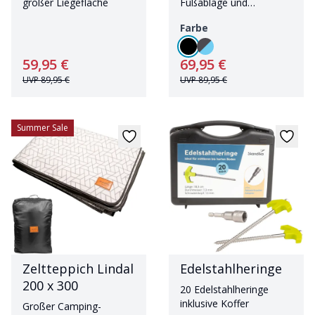
großer Liegefläche
Fußablage und
Getränkehalter
Farbe
59,95 €
69,95 €
UVP
89,95 €
UVP
89,95 €
Summer Sale
Zeltteppich Lindal
Edelstahlheringe
200 x 300
20 Edelstahlheringe
inklusive Koffer
Großer Camping-