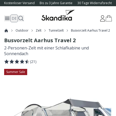
Kostenloser Versand
Bis zu 3 Jahre Garantie
30 Tage Widerrufsrecht
DE
Outdoor
Zelt
Tunnelzelt
Busvorzelt Aarhus Travel 2
Busvorzelt Aarhus Travel 2
2-Personen-Zelt mit einer Schlafkabine und
Sonnendach
(
21
)
Summer Sale