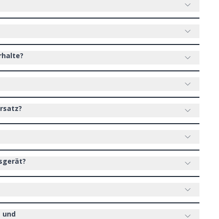
rhalte?
rsatz?
sgerät?
e und