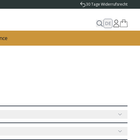
30 Tage Widerrufsrecht
DE
nce