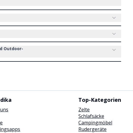
nd Outdoor-
dika
Top-Kategorien
 uns
Zelte
Schlafsäcke
se
Campingmöbel
ningsapps
Rudergeräte