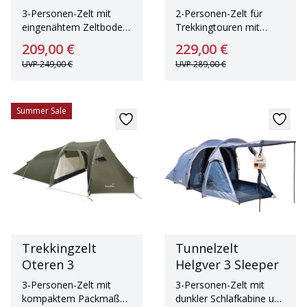
3-Personen-Zelt mit
2-Personen-Zelt für
eingenähtem Zeltboden
Trekkingtouren mit
und großem Wohnraum
geringem Gewicht
209,00 €
229,00 €
UVP
249,00 €
UVP
289,00 €
Summer Sale
Trekkingzelt
Tunnelzelt
Oteren 3
Helgver 3 Sleeper
3-Personen-Zelt mit
3-Personen-Zelt mit
kompaktem Packmaß
dunkler Schlafkabine und