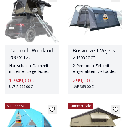
Dachzelt Wildland
Busvorzelt Vejers
200 x 120
2 Protect
Hartschalen-Dachzelt
2-Personen-Zelt mit
mit einer Liegefläche
eingenähtem Zeltboden
von 200 x 120 cm und
und einer Schlafkabine
1.949,00 €
299,00 €
Fernbedienung
UVP
2.999,00 €
UVP
369,00 €
Summer Sale
Summer Sale