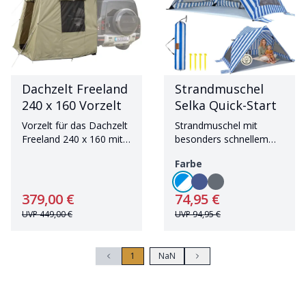
Dachzelt Freeland
Strandmuschel
240 x 160 Vorzelt
Selka Quick-Start
Vorzelt für das Dachzelt
Strandmuschel mit
Freeland 240 x 160 mit
besonders schnellem
wannenförmigem
Aufbau und hohem UV-
Farbe
Zeltboden
Schutz
379,00 €
74,95 €
UVP
449,00 €
UVP
94,95 €
1
NaN