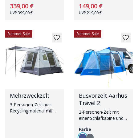
und leichtem Gewicht
großem Vorraum
339,00 €
149,00 €
UVP
399,00 €
UVP
219,00 €
Summer Sale
Summer Sale
Mehrzweckzelt
Busvorzelt Aarhus
Travel 2
3-Personen-Zelt aus
Recyclingmaterial mit
2-Personen-Zelt mit
2,10 m Stehhöhe
einer Schlafkabine und
Sonnendach
Farbe