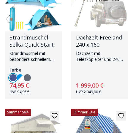
Strandmuschel
Dachzelt Freeland
Selka Quick-Start
240 x 160
Strandmuschel mit
Dachzelt mit
besonders schnellem
Teleskopleiter und 240 x
Aufbau und hohem UV-
160 cm Liegefläche
Farbe
Schutz
74,95 €
1.999,00 €
UVP
94,95 €
UVP
2.049,00 €
Summer Sale
Summer Sale