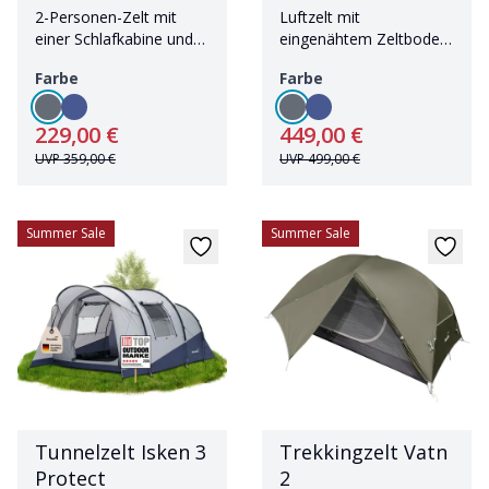
2-Personen-Zelt mit
Luftzelt mit
einer Schlafkabine und
eingenähtem Zeltboden
Sonnendach
und Sonnendach für bis
Farbe
Farbe
zu vier Personen
229,00 €
449,00 €
UVP
359,00 €
UVP
499,00 €
Summer Sale
Summer Sale
Tunnelzelt Isken 3
Trekkingzelt Vatn
Protect
2