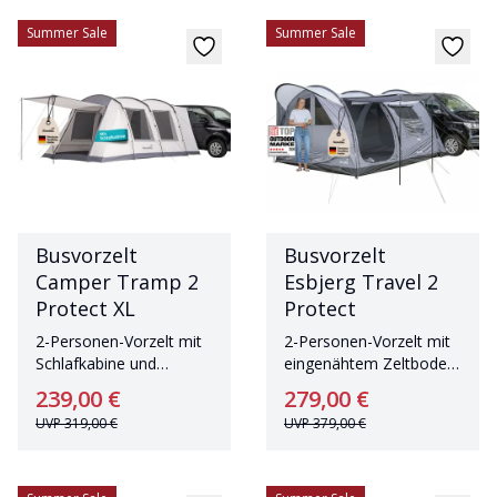
Summer Sale
Summer Sale
Busvorzelt
Busvorzelt
Camper Tramp 2
Esbjerg Travel 2
Protect XL
Protect
2-Personen-Vorzelt mit
2-Personen-Vorzelt mit
Schlafkabine und
eingenähtem Zeltboden
eingenähtem Zeltboden
und 2,10 m Stehhöhe
239,00 €
279,00 €
UVP
319,00 €
UVP
379,00 €