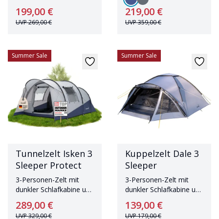
199,00 €
219,00 €
UVP
269,00 €
UVP
359,00 €
Summer Sale
Summer Sale
Tunnelzelt Isken 3
Kuppelzelt Dale 3
Sleeper Protect
Sleeper
3-Personen-Zelt mit
3-Personen-Zelt mit
dunkler Schlafkabine und
dunkler Schlafkabine und
eingenähtem Zeltboden
zwei Eingängen
289,00 €
139,00 €
UVP
329,00 €
UVP
179,00 €