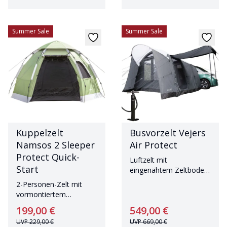
Summer Sale
Summer Sale
Kuppelzelt
Busvorzelt Vejers
Namsos 2 Sleeper
Air Protect
Protect Quick-
Luftzelt mit
Start
eingenähtem Zeltboden
für bis zu vier Personen
2-Personen-Zelt mit
vormontiertem
Gestänge
199,00 €
549,00 €
UVP
229,00 €
UVP
669,00 €