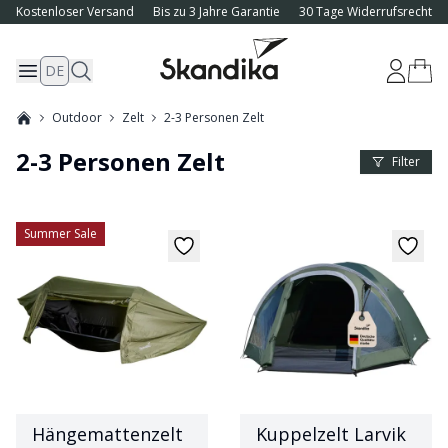
Kostenloser Versand
Bis zu 3 Jahre Garantie
30 Tage Widerrufsrecht
DE
Outdoor
Zelt
2-3 Personen Zelt
2-3 Personen Zelt
Product 
Filter
Summer Sale
Hängemattenzelt
Kuppelzelt Larvik