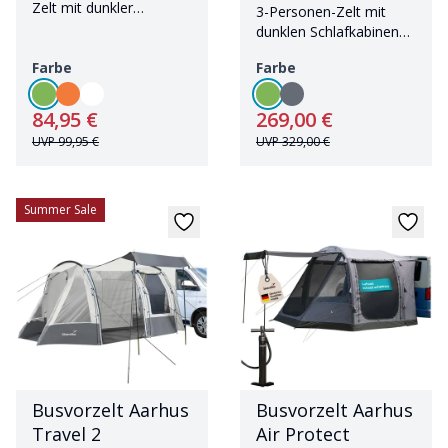
Zelt mit dunkler
3-Personen-Zelt mit
Schlafkabine
dunklen Schlafkabinen
und eingenähtem
Farbe
Farbe
Zeltboden
84,95 €
269,00 €
UVP
99,95 €
UVP
329,00 €
Summer Sale
Busvorzelt Aarhus
Busvorzelt Aarhus
Travel 2
Air Protect