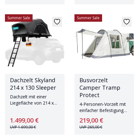
Summer Sale
Summer Sale
Dachzelt Skyland
Busvorzelt
214 x 130 Sleeper
Camper Tramp
Protect
Dachzelt mit einer
Liegefläche von 214 x
4-Personen-Vorzelt mit
130 cm und dunkler
einfacher Befestigung
Schlafkabine
und Sonnendach
1.499,00 €
219,00 €
UVP
1.699,00 €
UVP
269,00 €