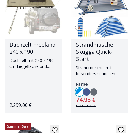
Dachzelt Freeland
Strandmuschel
240 x 190
Skugga Quick-
Start
Dachzelt mit 240 x 190
cm Liegefläche und
Strandmuschel mit
Teleskopleiter
besonders schnellem
Aufbau und hohem UV-
Farbe
Schutz
74,95 €
2.299,00 €
UVP
84,95 €
Summer Sale