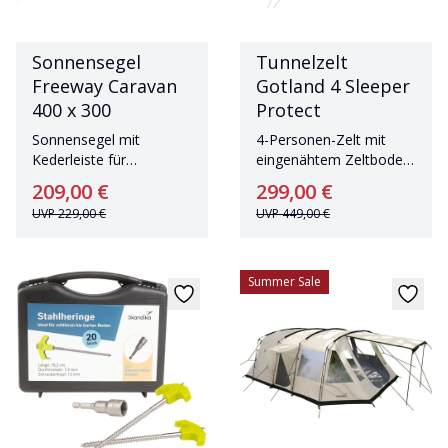
Sonnensegel
Tunnelzelt
Freeway Caravan
Gotland 4 Sleeper
400 x 300
Protect
Sonnensegel mit
4-Personen-Zelt mit
Kederleiste für
eingenähtem Zeltboden
Wohnwagen mit
und großem
209,00 €
299,00 €
Aufstellstangen
Wohnbereich
UVP
229,00 €
UVP
449,00 €
Summer Sale