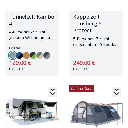
Tunnelzelt Kambo
Kuppelzelt
4
Tonsberg 5
Protect
4-Personen-Zelt mit
großem Wohnraum und
5-Personen-Zelt mit
Sonnendach
eingenähtem Zeltboden
Farbe
und Sonnensegel
129,00 €
249,00 €
UVP
219,00 €
UVP
399,00 €
Summer Sale