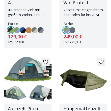
4
Van Protect
4-Personen-Zelt mit
Vorzelt mit eingenähtem
großem Wohnraum und
Zeltboden für bis zu vier
Sonnendach
Personen
Farbe
Farbe
129,00 €
249,00 €
UVP
229,00 €
UVP
279,00 €
Autozelt Pitea
Hängemattenzelt