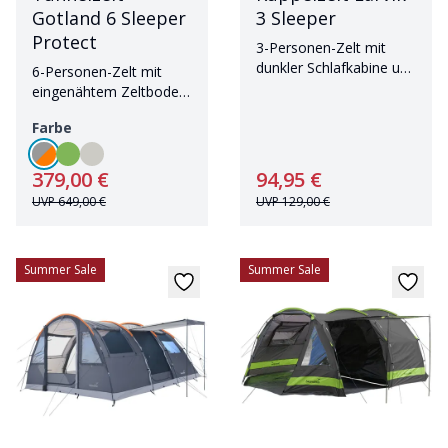
Gotland 6 Sleeper
3 Sleeper
Protect
3-Personen-Zelt mit
dunkler Schlafkabine und
6-Personen-Zelt mit
geringem Gewicht
eingenähtem Zeltboden
und dunkler Schlafkabine
Farbe
379,00 €
94,95 €
UVP
649,00 €
UVP
129,00 €
Summer Sale
Summer Sale