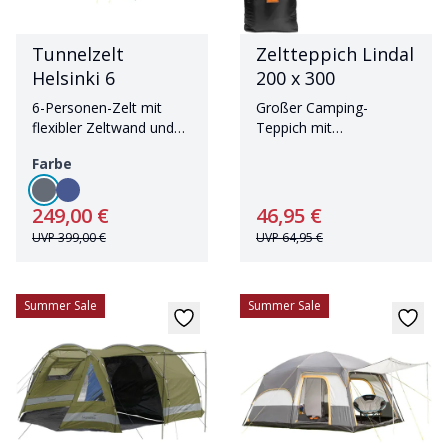
Tunnelzelt
Zeltteppich Lindal
Helsinki 6
200 x 300
6-Personen-Zelt mit
Großer Camping-
flexibler Zeltwand und
Teppich mit
2,15 m Stehhöhe
wasserdichter
Farbe
Unterseite
249,00 €
46,95 €
UVP
399,00 €
UVP
64,95 €
Summer Sale
Summer Sale