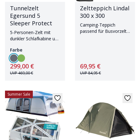
Tunnelzelt
Zeltteppich Lindal
Egersund 5
300 x 300
Sleeper Protect
Camping-Teppich
passend für Busvorzelt
5-Personen-Zelt mit
Pitea Van und Autozelt
dunkler Schlafkabine und
Pitea SUV
eingenähtem Zeltboden
Farbe
299,00 €
69,95 €
UVP
469,00 €
UVP
84,95 €
Summer Sale