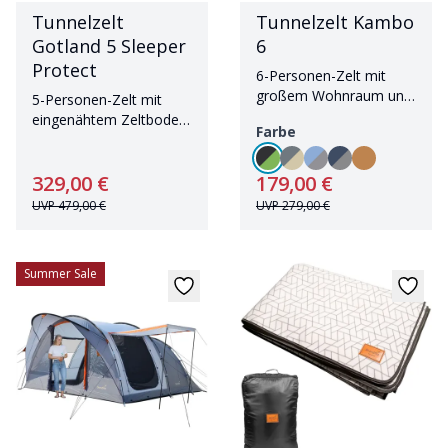
Tunnelzelt
Tunnelzelt Kambo
Gotland 5 Sleeper
6
Protect
6-Personen-Zelt mit
großem Wohnraum und
5-Personen-Zelt mit
Sonnendach
eingenähtem Zeltboden
Farbe
und großem
Wohnbereich
329,00 €
179,00 €
UVP
479,00 €
UVP
279,00 €
Summer Sale