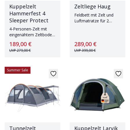
Kuppelzelt
Zeltliege Haug
Hammerfest 4
Feldbett mit Zelt und
Sleeper Protect
Luftmatratze für 2
Personen
4-Personen-Zelt mit
eingenähtem Zeltboden
und dunklen
189,00 €
289,00 €
Schlafkabinen
UVP
279,00 €
UVP
399,00 €
Summer Sale
Tunnelzelt
Kuppelzelt Larvik