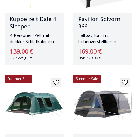
Kuppelzelt Dale 4
Pavillon Solvorn
Sleeper
366
4-Personen-Zelt mit
Faltpavillon mit
dunkler Schlafkabine und
höhenverstellbaren
zwei Eingängen
Füßen und
139,00 €
169,00 €
Silberbeschichtung
UVP
229,00 €
UVP
229,00 €
Summer Sale
Summer Sale