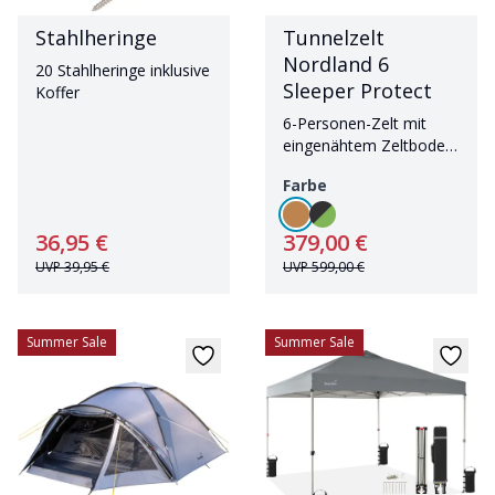
Stahlheringe
Tunnelzelt
Nordland 6
20 Stahlheringe inklusive
Sleeper Protect
Koffer
6-Personen-Zelt mit
eingenähtem Zeltboden
und dunkler Schlafkabine
Farbe
36,95 €
379,00 €
UVP
39,95 €
UVP
599,00 €
Summer Sale
Summer Sale