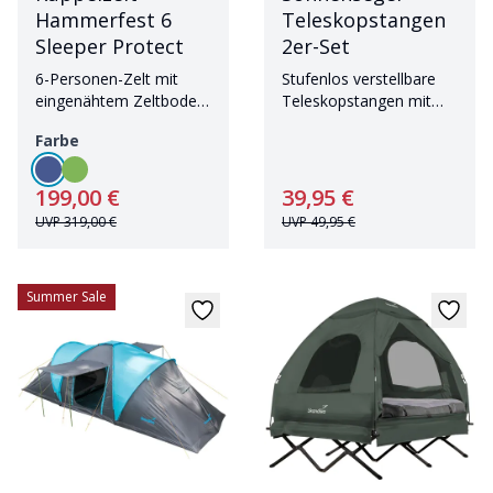
Hammerfest 6
Teleskopstangen
Sleeper Protect
2er-Set
6-Personen-Zelt mit
Stufenlos verstellbare
eingenähtem Zeltboden
Teleskopstangen mit
und dunklen
Tragetasche
Farbe
Schlafkabinen
199,00 €
39,95 €
UVP
319,00 €
UVP
49,95 €
Summer Sale