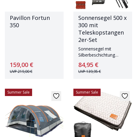
Pavillon Fortun
Sonnensegel 500 x
350
300 mit
Teleskopstangen
2er-Set
Sonnensegel mit
Silberbeschichtung
inklusive
159,00 €
84,95 €
Teleskopstangen
UVP
219,00 €
UVP
139,95 €
Summer Sale
Summer Sale