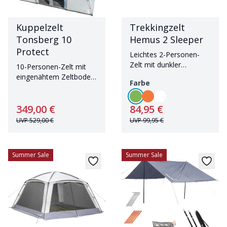
Kuppelzelt
Trekkingzelt
Tonsberg 10
Hemus 2 Sleeper
Protect
Leichtes 2-Personen-
Zelt mit dunkler
10-Personen-Zelt mit
Schlafkabine
eingenähtem Zeltboden
Farbe
und 2,60 m Stehhöhe
349,00 €
84,95 €
UVP
529,00 €
UVP
99,95 €
Summer Sale
Summer Sale