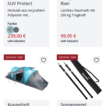
SUV Protect
Rian
Heckzelt aus recyceltem
Leichtes Baumzelt mit
Polyester mit
200 kg Tragkraft
eingenähtem Zeltboden
Farbe
für bis zu vier Personen
239,00 €
99,95 €
UVP
299,00 €
UVP
139,00 €
Summer Sale
Summer Sale
Kuppelzelt
Sonnensegel