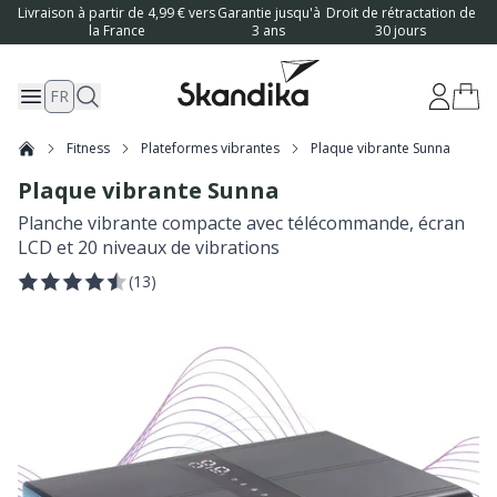
Livraison à partir de 4,99 € vers
Garantie jusqu'à
Droit de rétractation de
la France
3 ans
30 jours
FR
Fitness
Plateformes vibrantes
Plaque vibrante Sunna
Plaque vibrante Sunna
Planche vibrante compacte avec télécommande, écran
LCD et 20 niveaux de vibrations
(
13
)