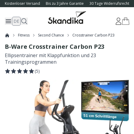
Kostenloser Versand
Bis zu 3 Jahre Garantie
30 Tage Widerrufsrecht
DE
Fitness
Second Chance
Crosstrainer Carbon P23
B-Ware Crosstrainer Carbon P23
Ellipsentrainer mit Klappfunktion und 23
Trainingsprogrammen
(
5
)