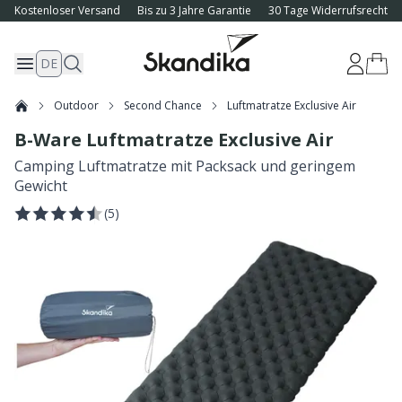
Kostenloser Versand
Bis zu 3 Jahre Garantie
30 Tage Widerrufsrecht
DE
Outdoor
Second Chance
Luftmatratze Exclusive Air
B-Ware Luftmatratze Exclusive Air
Camping Luftmatratze mit Packsack und geringem
Gewicht
(
5
)