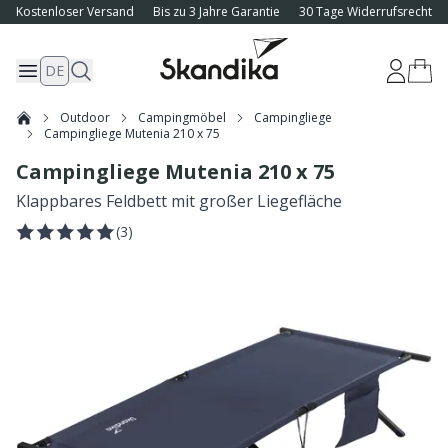
Kostenloser Versand
Bis zu 3 Jahre Garantie
30 Tage Widerrufsrecht
DE
Outdoor
Campingmöbel
Campingliege
Campingliege Mutenia 210 x 75
Campingliege Mutenia 210 x 75
Klappbares Feldbett mit großer Liegefläche
(
3
)