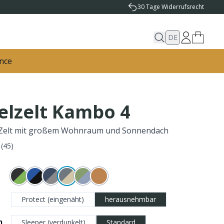
30 Tage Widerrufsrecht
DE
nce
elzelt Kambo 4
Zelt mit großem Wohnraum und Sonnendach
(
45
)
Protect (eingenäht)
herausnehmbar
n
Sleeper (verdunkelt)
Standard