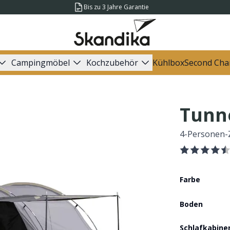
Bis zu 3 Jahre Garantie
Campingmöbel
Kochzubehör
Kühlbox
Second Cha
Tunn
4-Personen-
Farbe
Boden
Schlafkabine