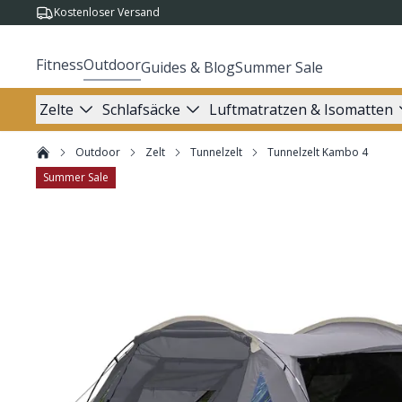
Kostenloser Versand
Fitness
Outdoor
Guides & Blog
Summer Sale
Zelte
Schlafsäcke
Luftmatratzen & Isomatten
Outdoor
Zelt
Tunnelzelt
Tunnelzelt Kambo 4
Summer Sale