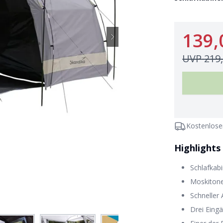
139,
UVP
219
Kostenlose
Highlights
Schlafkab
Moskitone
Schneller
Drei Eing