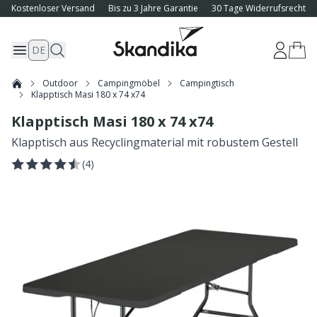
Kostenloser Versand
Bis zu 3 Jahre Garantie
30 Tage Widerrufsrecht
DE
Outdoor
Campingmöbel
Campingtisch
Klapptisch Masi 180 x 74 x74
Klapptisch Masi 180 x 74 x74
Klapptisch aus Recyclingmaterial mit robustem Gestell
(
4
)