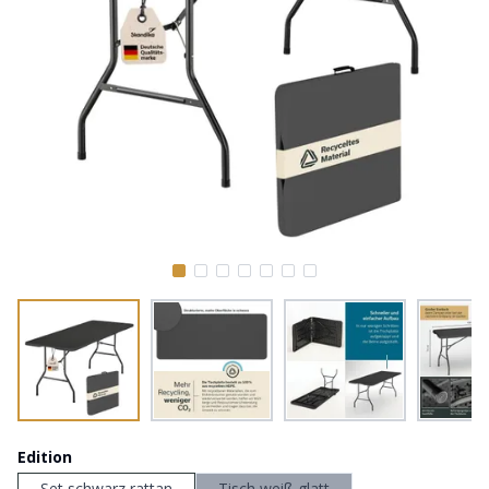
Edition
Set schwarz rattan
Tisch weiß glatt