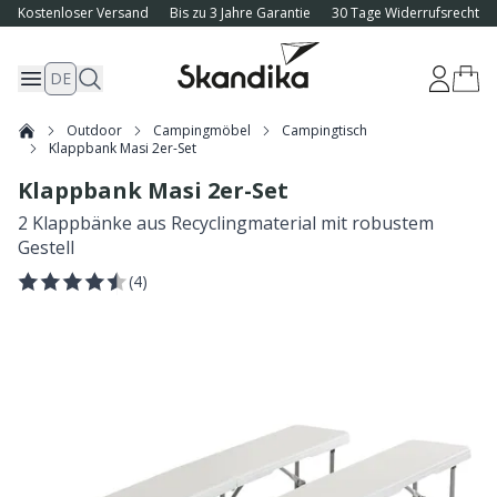
Kostenloser Versand
Bis zu 3 Jahre Garantie
30 Tage Widerrufsrecht
DE
Outdoor
Campingmöbel
Campingtisch
Klappbank Masi 2er-Set
Klappbank Masi 2er-Set
2 Klappbänke aus Recyclingmaterial mit robustem
Gestell
(
4
)