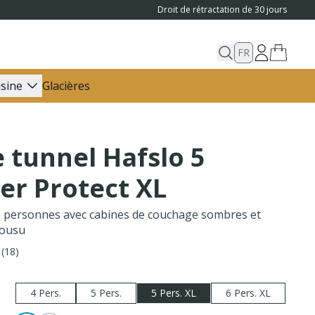
Droit de rétractation de 30 jours
FR
isine
Glacières
 tunnel Hafslo 5
er Protect XL
 personnes avec cabines de couchage sombres et
cousu
(
18
)
4 Pers.
5 Pers.
5 Pers. XL
6 Pers. XL