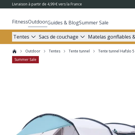
Livraison à partir de 4,99 € vers la France
Fitness
Outdoor
Guides & Blog
Summer Sale
Tentes
Sacs de couchage
Matelas gonflables &
Outdoor
Tentes
Tente tunnel
Tente tunnel Hafslo 5
Summer Sale