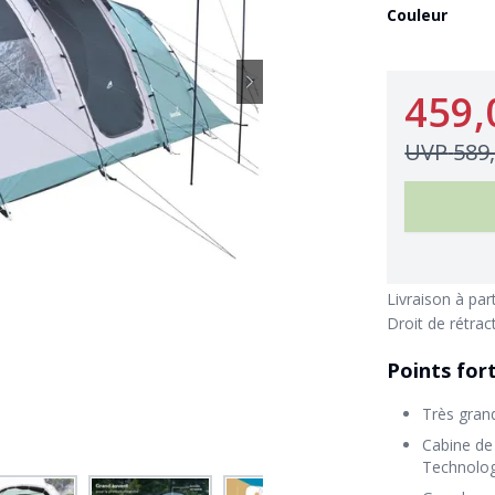
Couleur
459,
UVP
589
Livraison à par
Droit de rétrac
Points for
Très gran
Cabine de
Technolog