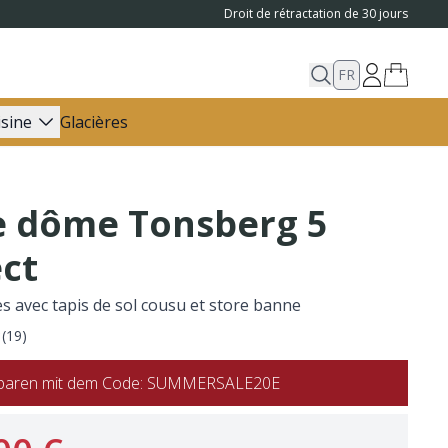
Droit de rétractation de 30 jours
FR
isine
Glacières
e dôme Tonsberg 5
ct
es avec tapis de sol cousu et store banne
(
19
)
 sparen mit dem Code: SUMMERSALE20E