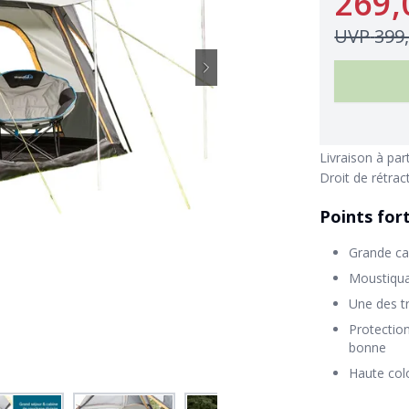
269,
UVP
399
Livraison à par
Droit de rétrac
Points for
Grande ca
Moustiqua
Une des t
Protection
bonne
Haute col