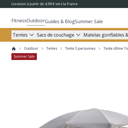
Livraison à partir de 4,99 € vers la France
Fitness
Outdoor
Guides & Blog
Summer Sale
Tentes
Sacs de couchage
Matelas gonflables &
Outdoor
Tentes
Tente 5 personnes
Tente dôme To
Summer Sale