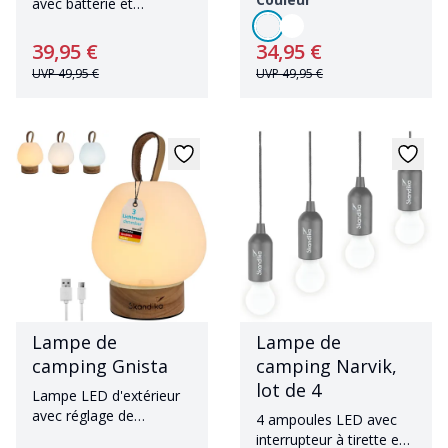
avec batterie et
powerbank
39,95 €
34,95 €
UVP
49,95 €
UVP
49,95 €
Lampe de
Lampe de
camping Gnista
camping Narvik,
lot de 4
Lampe LED d'extérieur
avec réglage de
4 ampoules LED avec
l'intensité lumineuse et
interrupteur à tirette en