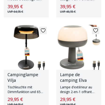
une portée de 200 m
une autonomie de 65
39,95 €
39,95 €
heures
UVP
64,95 €
UVP
46,95 €
Campinglampe
Lampe de
Vilja
camping Elva
Tischleuchte mit
Lampe d'extérieur au
Dimmfunktion und 65
design 2-en-1 offrant
Stunden Leuchtdauer
une autonomie de 80
29,95 €
29,95 €
heures
UVP
34,95 €
UVP
34,95 €