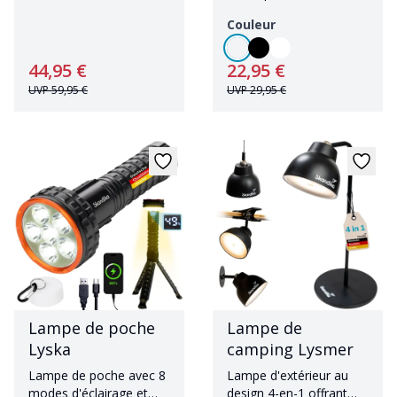
trois températures de
forme d'ampoule
couleur
Couleur
44,95 €
22,95 €
UVP
59,95 €
UVP
29,95 €
Lampe de poche
Lampe de
Lyska
camping Lysmer
Lampe de poche avec 8
Lampe d'extérieur au
modes d'éclairage et
design 4-en-1 offrant