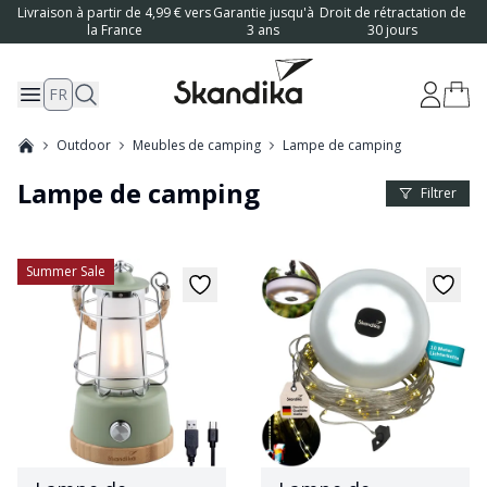
Livraison à partir de 4,99 € vers
Garantie jusqu'à
Droit de rétractation de
la France
3 ans
30 jours
FR
Outdoor
Meubles de camping
Lampe de camping
Lampe de camping
Product f
Filtrer
Summer Sale