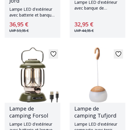
Jord
Lampe LED d'extérieur
avec banque de
Lampe LED d'extérieur
puissance et mode SOS
avec batterie et banque
d'énergie intégrée
36,95 €
32,95 €
UVP
59,95 €
UVP
44,95 €
Lampe de
Lampe de
camping Forsol
camping Tufjord
Lampe LED d'extérieur
Lampe LED d'extérieur
avec batterie et longue
compacte avec trois