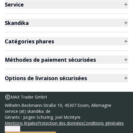
Service
Skandika
Catégories phares
Méthodes de paiement sécurisées
Options de livraison sécurisées
MAX Trader GmbH
Wilhelm-Beckmann-Straße 19, 45307 Essen, Allemagne
service (at) skandika. de
Gérants : Jürgen Schüring, Joel McIntyre
Plancha à gaz 3 brûleurs Palo
169,00 €
Mentions légales
Protection des données
Conditions générales
Cookies
UVP
199,00 €