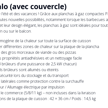
lo (avec couvercle)
e l'été et des vacances ! Grâce aux planchas à gaz compactes P
tes nouvelles possibilités, notamment lorsque les barbecues 
t leur design élégant, les planchas à gaz sont idéales pour tout
n ou sur le balcon.
omogène de la chaleur sur toute la surface de cuisson
différentes zones de chaleur sur la plaque de la plancha
e des gros morceaux de viande ou des pizzas
 propriétés antiadhésives et un nettoyage facile
(3 brûleurs d'une puissance de 2,5 kW chacun)
ls brûleurs sont allumés ou éteints
 sécurité lors du stockage et du transport
n latérales comme protection contre la surchauffe
ur / Allumage électrique par impulsion
le commerce (5/8/11 kg) – non incluses dans la livraison
ns de la plaque de cuisson : 42 × 36 cm / Poids : 14,5 kg