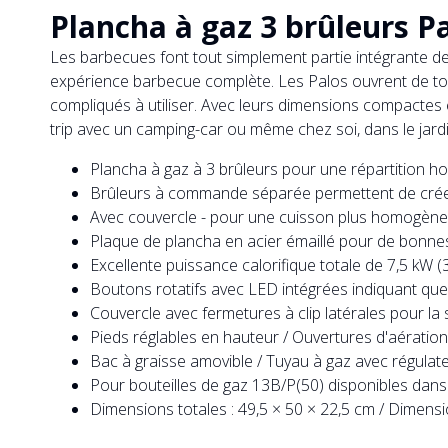
Plancha à gaz 3 brûleurs Pa
Les barbecues font tout simplement partie intégrante d
expérience barbecue complète. Les Palos ouvrent de tou
compliqués à utiliser. Avec leurs dimensions compactes e
trip avec un camping-car ou même chez soi, dans le jardi
Plancha à gaz à 3 brûleurs pour une répartition h
Brûleurs à commande séparée permettent de créer 
Avec couvercle - pour une cuisson plus homogèn
Plaque de plancha en acier émaillé pour de bonnes
Excellente puissance calorifique totale de 7,5 kW 
Boutons rotatifs avec LED intégrées indiquant que
Couvercle avec fermetures à clip latérales pour la
Pieds réglables en hauteur / Ouvertures d'aératio
Bac à graisse amovible / Tuyau à gaz avec régulate
Pour bouteilles de gaz 13B/P(50) disponibles dans 
Dimensions totales : 49,5 × 50 × 22,5 cm / Dimensio