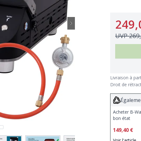
249,
UVP
269
Livraison à par
Droit de rétrac
Égalemen
Acheter B-Wa
bon état
149,40 €
Voir l'article