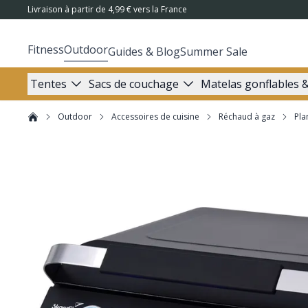
Livraison à partir de 4,99 € vers la France
Fitness
Outdoor
Guides & Blog
Summer Sale
Tentes
Sacs de couchage
Matelas gonflables &
Outdoor
Accessoires de cuisine
Réchaud à gaz
Pla