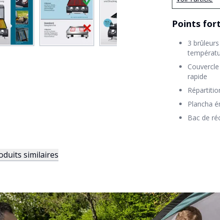
Points for
3 brûleurs
températ
Couvercle 
rapide
Répartitio
Plancha é
Bac de réc
oduits similaires