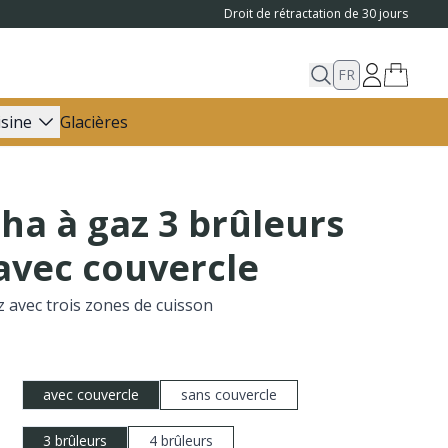
Droit de rétractation de 30 jours
FR
isine
Glacières
ha à gaz 3 brûleurs
avec couvercle
z avec trois zones de cuisson
avec couvercle
sans couvercle
3 brûleurs
4 brûleurs