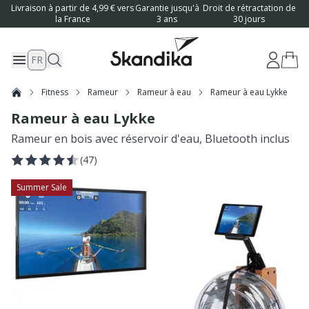
Livraison à partir de 4,99 € vers
Garantie jusqu'à
Droit de rétractation de
la France
3 ans
30 jours
FR
Fitness
Rameur
Rameur à eau
Rameur à eau Lykke
Rameur à eau Lykke
Rameur en bois avec réservoir d'eau, Bluetooth inclus
(
47
)
Summer Sale