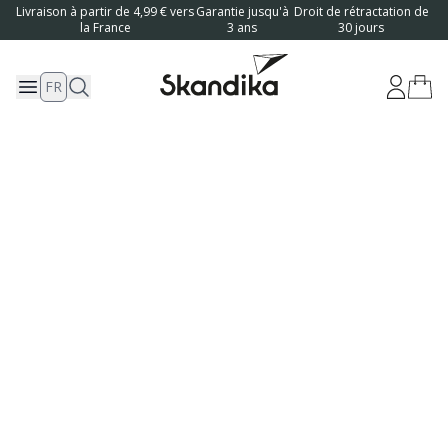
Livraison à partir de 4,99 € vers
Garantie jusqu'à
Droit de rétractation de
la France
3 ans
30 jours
FR