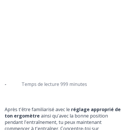
Plan d'entraînement sur ergomètre :
Entraînement par intervalles pour tous
les niveaux de forme
Trois plans d'entraînement différents pour
l'entraînement par intervalles sur ton ergomètre
-
Temps de lecture
999 minutes
Après t'être familiarisé avec le
réglage approprié de
ton ergomètre
ainsi qu'avec la
bonne position
pendant l'entraînement
, tu peux maintenant
commencer à t'entraîner. Concentre-toi sur