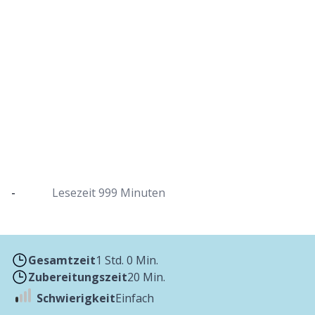
Kartoffelsuppe aus dem Dutch Oven
Cremige Suppe mit Bacon oder Wiener Würstchen
-
Lesezeit
999 Minuten
Gesamtzeit
1 Std. 0 Min.
Zubereitungszeit
20 Min.
Schwierigkeit
Einfach