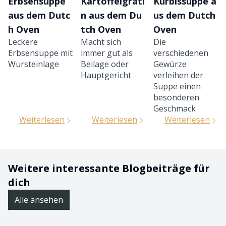
Erbsensuppe
Kartoffelgrati
Kürbissuppe a
aus dem Dutc
n aus dem Du
us dem Dutch
h Oven
tch Oven
Oven
Leckere
Macht sich
Die
Erbsensuppe mit
immer gut als
verschiedenen
Wursteinlage
Beilage oder
Gewürze
Hauptgericht
verleihen der
Suppe einen
besonderen
Geschmack
Weiterlesen
Weiterlesen
Weiterlesen
Weitere interessante Blogbeiträge für
dich
Alle ansehen