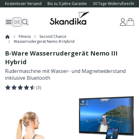
Kostenloser Versand
Bis zu 3 Jahre Garantie
30 Tage Widerrufsrecht
DE
Fitness
Second Chance
Wasserrudergerät Nemo III Hybrid
B-Ware Wasserrudergerät Nemo III
Hybrid
Rudermaschine mit Wasser- und Magnetwiderstand
inklusive Bluetooth
(
3
)