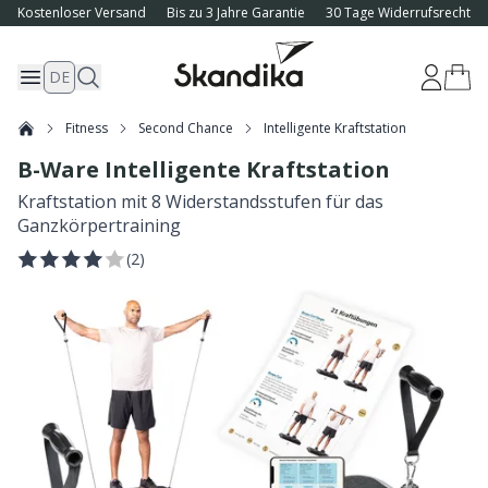
Kostenloser Versand
Bis zu 3 Jahre Garantie
30 Tage Widerrufsrecht
DE
Fitness
Second Chance
Intelligente Kraftstation
B-Ware Intelligente Kraftstation
Kraftstation mit 8 Widerstandsstufen für das
Ganzkörpertraining
(
2
)