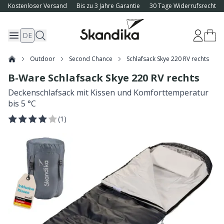
Kostenloser Versand
Bis zu 3 Jahre Garantie
30 Tage Widerrufsrecht
DE
Outdoor
Second Chance
Schlafsack Skye 220 RV rechts
B-Ware Schlafsack Skye 220 RV rechts
Deckenschlafsack mit Kissen und Komforttemperatur
bis 5 °C
(
1
)