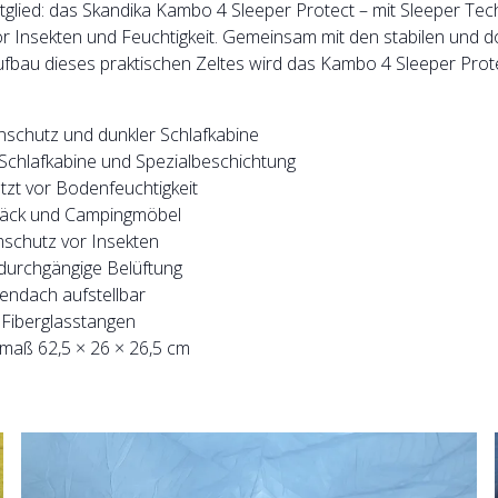
glied: das Skandika Kambo 4 Sleeper Protect – mit Sleeper Tec
 Insekten und Feuchtigkeit. Gemeinsam mit den stabilen und do
bau dieses praktischen Zeltes wird das Kambo 4 Sleeper Prote
nschutz und dunkler Schlafkabine
Schlafkabine und Spezialbeschichtung
tzt vor Bodenfeuchtigkeit
epäck und Campingmöbel
mschutz vor Insekten
 durchgängige Belüftung
nendach aufstellbar
n Fiberglasstangen
maß 62,5 × 26 × 26,5 cm