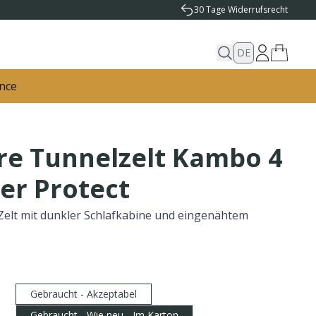
30 Tage Widerrufsrecht
DE
nce
re Tunnelzelt Kambo 4
er Protect
elt mit dunkler Schlafkabine und eingenähtem
Gebraucht - Akzeptabel
Gebraucht - Wie neu - Im Karton