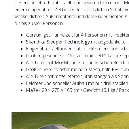
Unsere beliebte Kambo Zeltserie bekommt ein neues Mit
einem eingenähten Zeltboden für zusätzlichen Schutz vor
wasserdichten Außenmaterial und dem kinderleichten Auf
für bis zu vier Personen.
Geräumiges Tunnelzelt für 4 Personen mit Insekte
Skandika Sleeper Technology
mit abgedunkelter 
Eingenähter Zeltboden hält Insekten fern und schü
Großer, geschützter Vorraum mit viel Platz für G
Alle Türen mit Moskitonetz für praktischen Rundu
Großes Seitenfenster mit halb Mesh, halb PVC für
Alle Türen mit mitgelieferten Stahlstangen als Son
Leichter und schneller Aufbau mit nur drei stabile
Maße 420 × 275 × 165 cm / Gewicht 13,1 kg / Pack