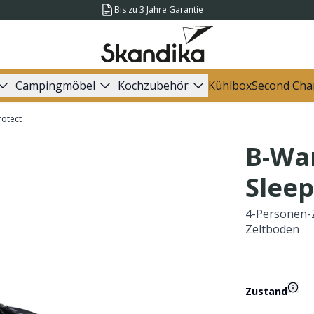
Bis zu 3 Jahre Garantie
Campingmöbel
Kochzubehör
Kühlbox
Second Cha
rotect
B-Wa
Sleep
4-Personen-Z
Zeltboden
Zustand