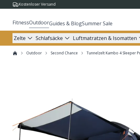
Kostenloser Versand
Fitness
Outdoor
Guides & Blog
Summer Sale
Zelte
Schlafsäcke
Luftmatratzen & Isomatten
Outdoor
Second Chance
Tunnelzelt Kambo 4 Sleeper P