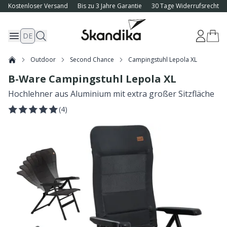
Kostenloser Versand
Bis zu 3 Jahre Garantie
30 Tage Widerrufsrecht
DE
Outdoor
Second Chance
Campingstuhl Lepola XL
B-Ware Campingstuhl Lepola XL
Hochlehner aus Aluminium mit extra großer Sitzfläche
(
4
)