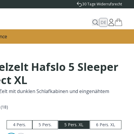
30 Tage Widerrufsrecht
DE
nce
lzelt Hafslo 5 Sleeper
ct XL
elt mit dunklen Schlafkabinen und eingenähtem
(
18
)
4 Pers.
5 Pers.
5 Pers. XL
6 Pers. XL