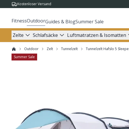
Kostenloser Versand
Fitness
Outdoor
Guides & Blog
Summer Sale
Zelte
Schlafsäcke
Luftmatratzen & Isomatten
Outdoor
Zelt
Tunnelzelt
Tunnelzelt Hafslo 5 Sleepe
Summer Sale