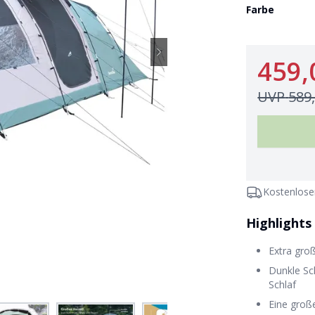
Farbe
459,
UVP
589
Kostenlose
Highlights
Extra gro
Dunkle Sc
Schlaf
Eine groß