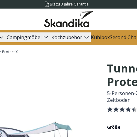
Bis zu 3 Jahre Garantie
Campingmöbel
Kochzubehör
Kühlbox
Second Cha
r Protect XL
Tunne
Prote
5-Personen-Z
Zeltboden
Größe