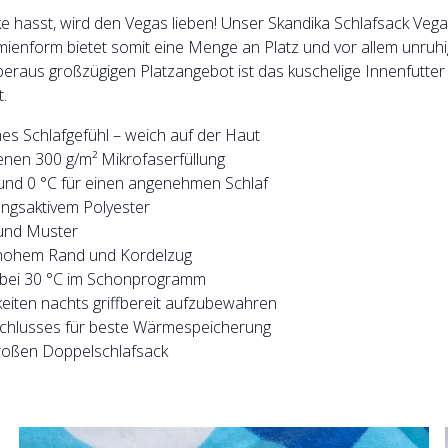
e hasst, wird den Vegas lieben! Unser Skandika Schlafsack Vega
umienform bietet somit eine Menge an Platz und vor allem unruh
raus großzügigen Platzangebot ist das kuschelige Innenfutter au
.
es Schlafgefühl – weich auf der Haut
enen 300 g/m² Mikrofaserfüllung
und 0 °C für einen angenehmen Schlaf
gsaktivem Polyester
 und Muster
m hohem Rand und Kordelzug
 bei 30 °C im Schonprogramm
keiten nachts griffbereit aufzubewahren
schlusses für beste Wärmespeicherung
großen Doppelschlafsack