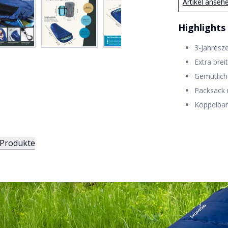
Artikel anseh
Highlights
3-Jahresze
Extra brei
Gemütlich
Packsack
Koppelbar
 Produkte