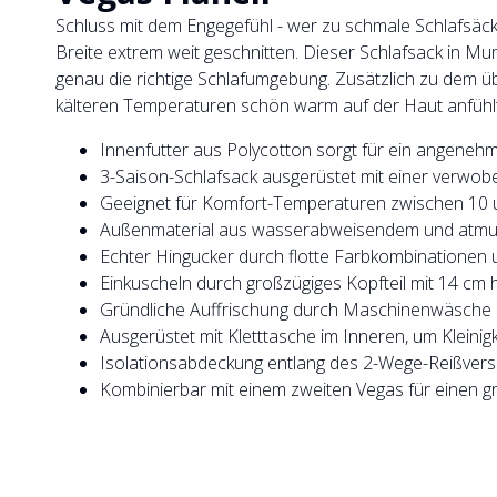
Schluss mit dem Engegefühl - wer zu schmale Schlafsäck
Breite extrem weit geschnitten. Dieser Schlafsack in M
genau die richtige Schlafumgebung. Zusätzlich zu dem übe
kälteren Temperaturen schön warm auf der Haut anfühlt
Innenfutter aus Polycotton sorgt für ein angenehm
3-Saison-Schlafsack ausgerüstet mit einer verwob
Geeignet für Komfort-Temperaturen zwischen 10 
Außenmaterial aus wasserabweisendem und atmun
Echter Hingucker durch flotte Farbkombinationen
Einkuscheln durch großzügiges Kopfteil mit 14 c
Gründliche Auffrischung durch Maschinenwäsche
Ausgerüstet mit Kletttasche im Inneren, um Kleinig
Isolationsabdeckung entlang des 2-Wege-Reißver
Kombinierbar mit einem zweiten Vegas für einen 