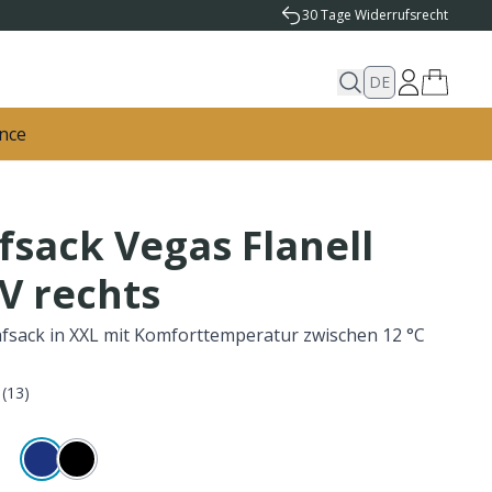
30 Tage Widerrufsrecht
DE
nce
fsack Vegas Flanell
V rechts
sack in XXL mit Komforttemperatur zwischen 12 °C
(
13
)