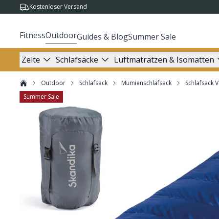
Kostenloser Versand
Fitness
Outdoor
Guides & Blog
Summer Sale
Zelte
Schlafsäcke
Luftmatratzen & Isomatten
Outdoor
Schlafsack
Mumienschlafsack
Schlafsack V
Summer Sale