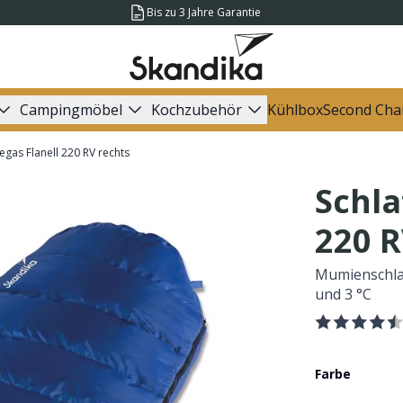
Bis zu 3 Jahre Garantie
Campingmöbel
Kochzubehör
Kühlbox
Second Cha
egas Flanell 220 RV rechts
Schla
220 R
Mumienschlaf
und 3 °C
Farbe