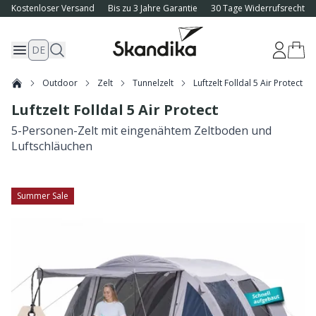
Kostenloser Versand
Bis zu 3 Jahre Garantie
30 Tage Widerrufsrecht
DE
Outdoor
Zelt
Tunnelzelt
Luftzelt Folldal 5 Air Protect
Luftzelt Folldal 5 Air Protect
5-Personen-Zelt mit eingenähtem Zeltboden und
Luftschläuchen
Summer Sale