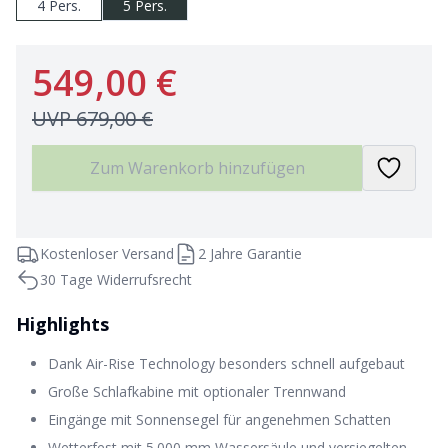
4 Pers.
5 Pers.
549,00 €
UVP
679,00 €
Zum Warenkorb hinzufügen
Kostenloser Versand
2 Jahre Garantie
30 Tage Widerrufsrecht
Highlights
Dank Air-Rise Technology besonders schnell aufgebaut
Große Schlafkabine mit optionaler Trennwand
Eingänge mit Sonnensegel für angenehmen Schatten
Wetterfest mit 5.000 mm Wassersäule und versiegelten