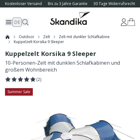
Kostenloser Versand
Bis zu 3 Jahre Garantie
30 Tage Widerrufsrecht
DE
Outdoor
Zelt
Zelt mit dunkler Schlafkabine
Kuppelzelt Korsika 9 Sleeper
Kuppelzelt Korsika 9 Sleeper
10-Personen-Zelt mit dunklen Schlafkabinen und
großem Wohnbereich
(
2
)
Summer Sale