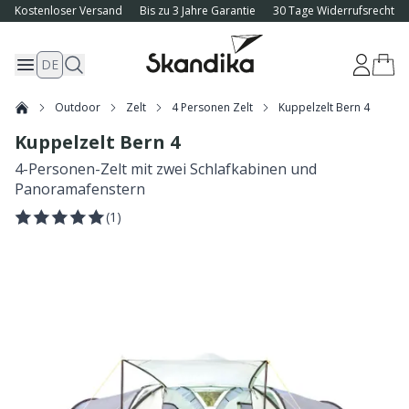
Kostenloser Versand
Bis zu 3 Jahre Garantie
30 Tage Widerrufsrecht
DE
Outdoor
Zelt
4 Personen Zelt
Kuppelzelt Bern 4
Kuppelzelt Bern 4
4-Personen-Zelt mit zwei Schlafkabinen und
Panoramafenstern
(
1
)