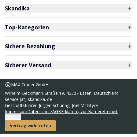
Skandika
Top-Kategorien
Sichere Bezahlung
Sicherer Versand
MAX Trader GmbH
Wilhelm-Beckmann-Straße 19, 45307 Essen, Deutschland
service (at) skandika. de
Geschäftsführer: Jürgen Schüring, Joel McIntyre
Kuppelzelt Bern 4
299,00 €
Impressum
Datenschutz
AGB
Erklärung zur Barrierefreiheit
Cookies
UVP
419,00 €
Vertrag widerrufen
Zum Warenkorb hinzufügen