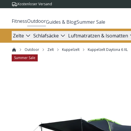
Kostenloser Versand
Fitness
Outdoor
Guides & Blog
Summer Sale
Zelte
Schlafsäcke
Luftmatratzen & Isomatten
Outdoor
Zelt
Kuppelzelt
Kuppelzelt Daytona 6 XL
Summer Sale