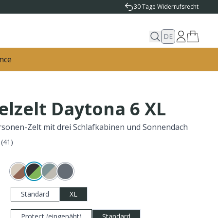
30 Tage Widerrufsrecht
DE
nce
lzelt Daytona 6 XL
sonen-Zelt mit drei Schlafkabinen und Sonnendach
(
41
)
Standard
XL
Protect (eingenäht)
Standard