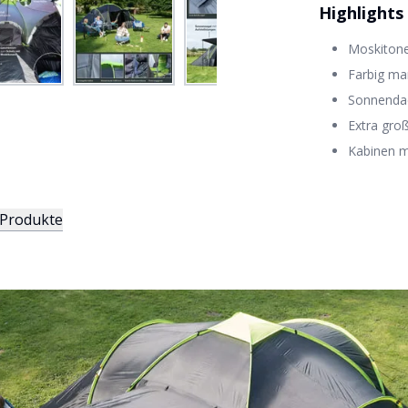
Highlights
Moskitone
Farbig ma
Sonnendac
Extra gro
Kabinen m
 Produkte