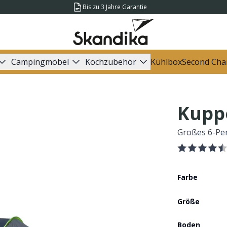
Bis zu 3 Jahre Garantie
Campingmöbel
Kochzubehör
Kühlbox
Second Cha
Kuppe
Großes 6-Per
Farbe
Größe
Boden