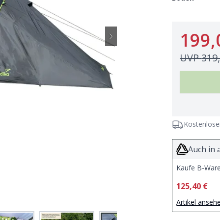
199,
UVP
319
Kostenlose
Auch in 
Kaufe B-Ware
125,40 €
Artikel anseh