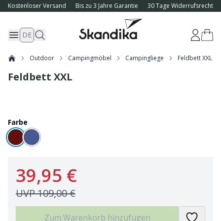
Kostenloser Versand
Bis zu 3 Jahre Garantie
30 Tage Widerrufsrecht
DE
Outdoor
Campingmöbel
Campingliege
Feldbett XXL
Feldbett XXL
Farbe
39,95 €
UVP
109,00 €
Zum Warenkorb hinzufügen