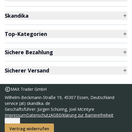
Skandika
Top-Kategorien
Sichere Bezahlung
Sicherer Versand
MAX Trader GmbH
Wilhelm-Beckmann-Straße 19, 45307 Essen, Deutschland
service (at) skandika. de
Geschäftsführer: Jürgen Schüring, Joel McIntyre
Feldbett XXL
Impressum
Datenschutz
AGB
Erklärung zur Barrierefreiheit
39,95 €
Cookies
UVP
109,00 €
Vertrag widerrufen