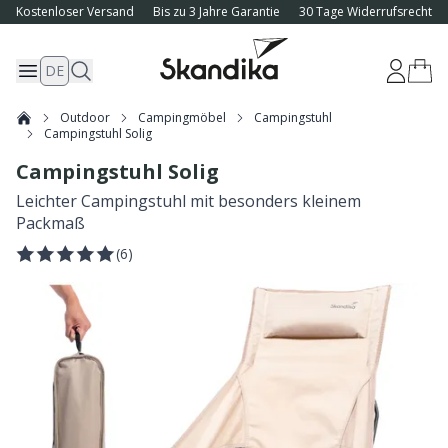
Kostenloser Versand
Bis zu 3 Jahre Garantie
30 Tage Widerrufsrecht
DE
Outdoor
Campingmöbel
Campingstuhl
Campingstuhl Solig
Campingstuhl Solig
Leichter Campingstuhl mit besonders kleinem
Packmaß
(
6
)