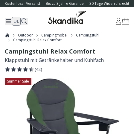
Kostenloser Versand
Bis zu 3 Jahre Garantie
30 Tage Widerrufsrecht
DE
Outdoor
Campingmöbel
Campingstuhl
Campingstuhl Relax Comfort
Campingstuhl Relax Comfort
Klappstuhl mit Getränkehalter und Kühlfach
(
42
)
Summer Sale