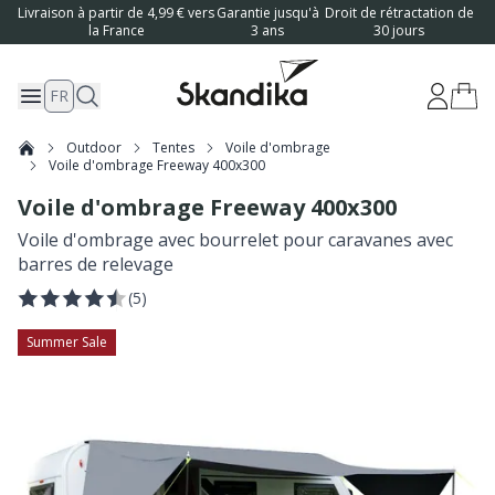
Livraison à partir de 4,99 € vers
Garantie jusqu'à
Droit de rétractation de
la France
3 ans
30 jours
FR
Outdoor
Tentes
Voile d'ombrage
Voile d'ombrage Freeway 400x300
Voile d'ombrage Freeway 400x300
Voile d'ombrage avec bourrelet pour caravanes avec
barres de relevage
(
5
)
Summer Sale