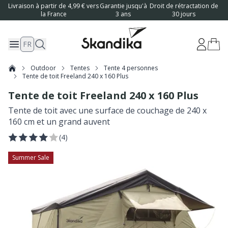
Livraison à partir de 4,99 € vers
Garantie jusqu'à
Droit de rétractation de
la France
3 ans
30 jours
FR
Outdoor
Tentes
Tente 4 personnes
Tente de toit Freeland 240 x 160 Plus
Tente de toit Freeland 240 x 160 Plus
Tente de toit avec une surface de couchage de 240 x
160 cm et un grand auvent
(
4
)
Summer Sale