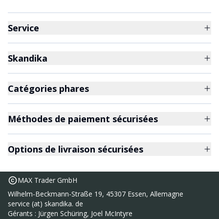
Service
Skandika
Catégories phares
Méthodes de paiement sécurisées
Options de livraison sécurisées
MAX Trader GmbH
Wilhelm-Beckmann-Straße 19, 45307 Essen, Allemagne
service (at) skandika. de
Sac de couchage pour enfants
42,95 €
Gérants : Jürgen Schüring, Joel McIntyre