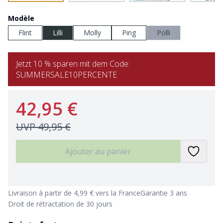
Modèle
Flint
Lilli
Molly
Ping
Polli
Jetzt 10 % sparen mit dem Code:
SUMMERSALE10PERCENTE
42,95 €
UVP
49,95 €
Ajouter au panier
Livraison à partir de 4,99 € vers la France
Garantie 3 ans
Droit de rétractation de 30 jours