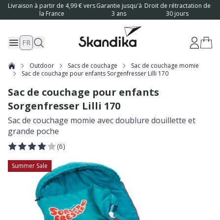
Livraison à partir de 4,99 € vers
Garantie jusqu'à
Droit de rétractation de
la France
3 ans
30 jours
FR
Outdoor
Sacs de couchage
Sac de couchage momie
Sac de couchage pour enfants Sorgenfresser Lilli 170
Sac de couchage pour enfants
Sorgenfresser Lilli 170
Sac de couchage momie avec doublure douillette et
grande poche
(
6
)
Summer Sale