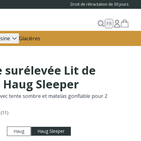
Droit de rétractation de 30 jours
FR
isine
Glacières
 surélevée Lit de
 Haug Sleeper
avec tente sombre et matelas gonflable pour 2
(
11
)
Haug
Haug Sleeper