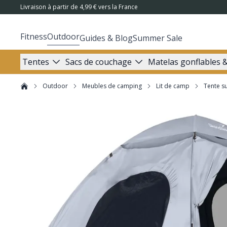
Livraison à partir de 4,99 € vers la France
Fitness
Outdoor
Guides & Blog
Summer Sale
Tentes
Sacs de couchage
Matelas gonflables &
Outdoor
Meubles de camping
Lit de camp
Tente s