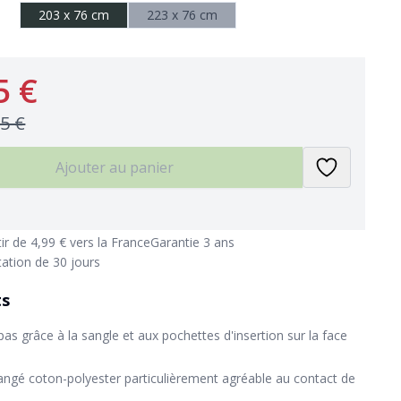
203 x 76 cm
223 x 76 cm
5 €
95 €
Ajouter au panier
tir de 4,99 € vers la France
Garantie 3 ans
tation de 30 jours
ts
pas grâce à la sangle et aux pochettes d'insertion sur la face
angé coton-polyester particulièrement agréable au contact de