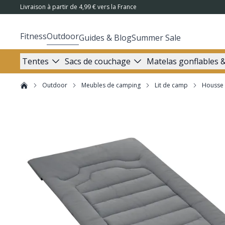
Livraison à partir de 4,99 € vers la France
Fitness
Outdoor
Guides & Blog
Summer Sale
Tentes
Sacs de couchage
Matelas gonflables &
Outdoor
Meubles de camping
Lit de camp
Housse 