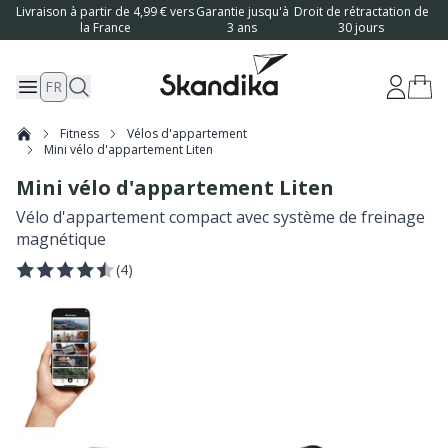
Livraison à partir de 4,99 € vers
Garantie jusqu'à
Droit de rétractation de
la France
3 ans
30 jours
FR
Fitness
Vélos d'appartement
Mini vélo d'appartement Liten
Mini vélo d'appartement Liten
Vélo d'appartement compact avec système de freinage
magnétique
(
4
)